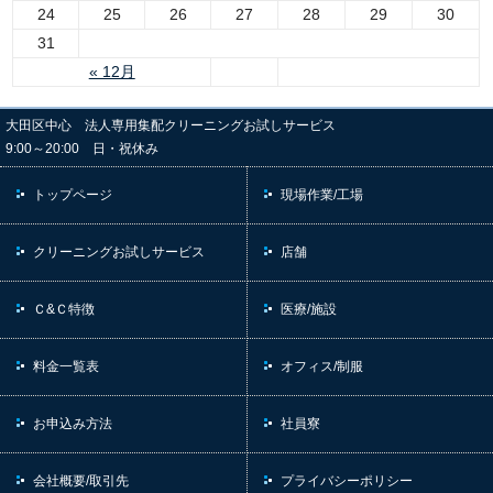
24
25
26
27
28
29
30
31
« 12月
大田区中心 法人専用集配クリーニングお試しサービス
9:00～20:00 日・祝休み
トップページ
現場作業/工場
クリーニングお試しサービス
店舗
Ｃ&Ｃ特徴
医療/施設
料金一覧表
オフィス/制服
お申込み方法
社員寮
会社概要/取引先
プライバシーポリシー